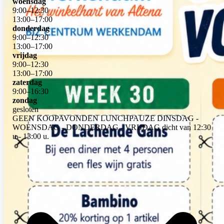
woensdag
9
:
00
–
12
:
30
13
:
00
–
17
:
00
donderdag
9
:
00
–
12
:
30
13
:
00
–
17
:
00
vrijdag
9
:
00
–
12
:
30
13
:
00
–
17
:
00
zaterdag
9
:
00
–
16
:
30
zondag
gesloten
GEEN KOOPAVONDEN LUNCHPAUZE DINSDAG -
WOENSDAG - DONDERDAG - VRIJDAG dicht van 12:30
u - 13:00 u.