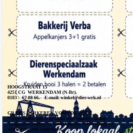
HOOGSTRAAT 15
4251 CG WERKENDAM (N-Br).
0183 - 67 88 66.
E-mail: winkel@dier-wrk.nl
GRATIS PARKEREN VOOR DE DEUR.
*Onze winkel bgg is geschikt voor mindervaliden.
Aangepaste ingang en winkel paden, rolschaatsen en
skaters zijn niet toegestaan.