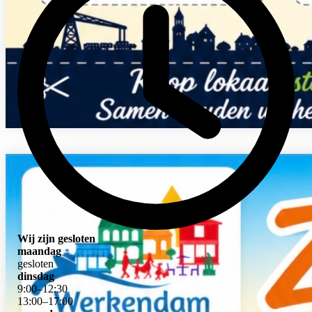
Wij zijn gesloten
maandag
gesloten
dinsdag
9
:
00
–
12
:
30
13
:
00
–
17
:
00