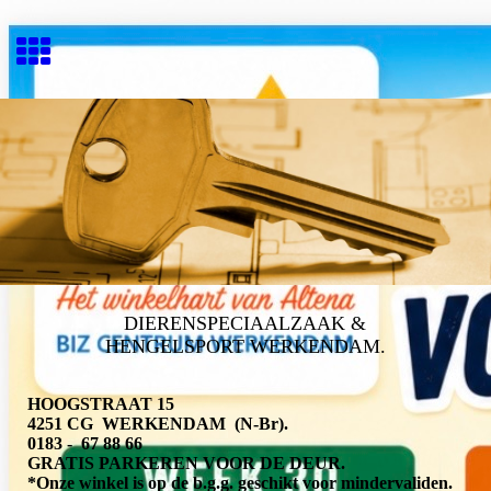
DIERENSPECIAALZAAK &
HENGELSPORT WERKENDAM.
HOOGSTRAAT 15
4251 CG WERKENDAM
(N-Br).
0183 - 67 88 66
GRATIS PARKEREN VOOR DE DEUR.
*Onze winkel is op de b.g.g. geschikt voor mindervaliden.